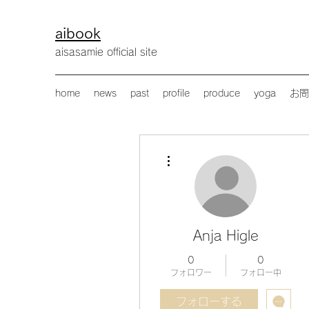
aibook
​aisasamie official site
home
news
past
profile
produce
yoga
お問
その他
Anja Higle
0
0
フォロワー
フォロー中
フォローする