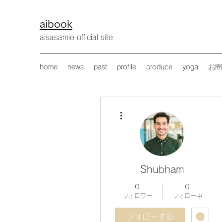
aibook
​aisasamie official site
home
news
past
profile
produce
yoga
お問
その他
Shubham
0
0
フォロワー
フォロー中
フォローする